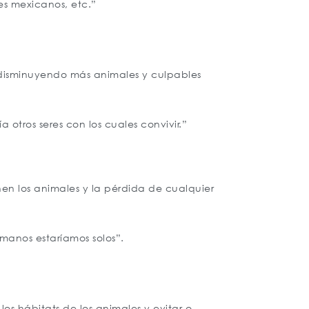
tes mexicanos, etc.”
 disminuyendo más animales y culpables
otros seres con los cuales convivir.”
nen los animales y la pérdida de cualquier
manos estaríamos solos”.
los hábitats de los animales y evitar o