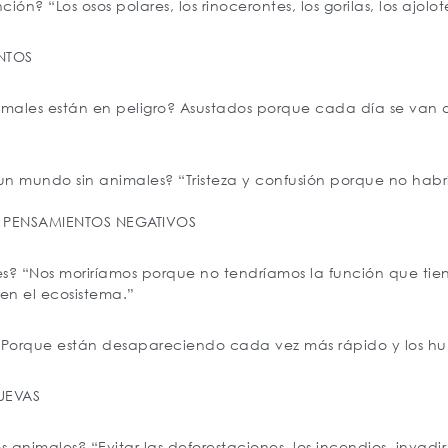
ón? “Los osos polares, los rinocerontes, los gorilas, los ajolo
NTOS
imales están en peligro? Asustados porque cada día se van
 mundo sin animales? “Tristeza y confusión porque no habría 
PENSAMIENTOS NEGATIVOS
es? “Nos moriríamos porque no tendríamos la función que tie
en el ecosistema.”
“Porque están desapareciendo cada vez más rápido y los hu
UEVAS
animales? “Evitar las deforestaciones, los incendios, invadir 